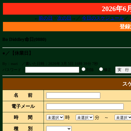
2026年
←
前の日
・
次の日
→／
今日のスケジュール
／
登録
Bo Diddley命日(0880)
●／【休業日】
By：mari ／書いた日時：2026年 3月 5日 16時 39分 7秒
パスワード：
削除
修正
ス
名 前
電子メール
時 間
時
分 ～
種 別